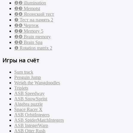
❷❷ illumination
❷❸ Memotst
❷❹ Японский тест
❼ Тест на память 2
❷❻ Чертеж
❷❼ Memory 5
❷❽ Brain memory
❷❾ Brain Spa
❶ Rotation matrix 2
Игры на счёт
Sum track
Penguin Jump
Weigh the Wangdoodles
Triplets
ASB Speedway
ASB SnowSprint
Algebra puzzle
Space Racer X
ASB OrbitIntegers
ASB SpiderMatchIntegers
ASB IntegerWarp
ASB Otter Rush