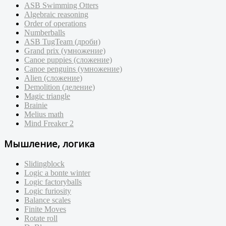
ASB Swimming Otters
Algebraic reasoning
Order of operations
Numberballs
ASB TugTeam (дроби)
Grand prix (умножение)
Canoe puppies (сложение)
Canoe penguins (умножение)
Alien (сложение)
Demolition (деление)
Magic triangle
Brainie
Melius math
Mind Freaker 2
Мышление, логика
Slidingblock
Logic a bonte winter
Logic factoryballs
Logic furiosity
Balance scales
Finite Moves
Rotate roll