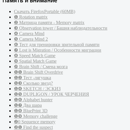
Память и внимание
Скачать FirefoxPortable (60MB)
❶ Rotation matrix
❷ Матрица памяти - Memory matrix
❸ Observation tower / Башня наблюдательности
❹ Сamera Mind
❺ Camera Mind 2
❻ Тест для тренировки зрительной памяти
❼ Lost is Migration / Особенности миграции
❽ Speed Match Game
❾ Spatial Match Game
❿ Brain Shift / Смена мозга
❶❶ Brain Shift Overdrive
❶❷ Тест -лягушка
❶❸ Сколько звезд?
❶❹ SKETCH / ЭСКИЗ
❶❺ DUPLIGON / УРОК ЧЕРЧЕНИЯ
❶❻ Alphabet hunter
❶❼ Два шара
❶❽ BluePrint 3D
❶❾ Memory challenge
❷0 Sequence memory
❷❶ Find the suspect